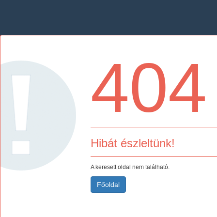
404
Hibát észleltünk!
A keresett oldal nem található.
Főoldal