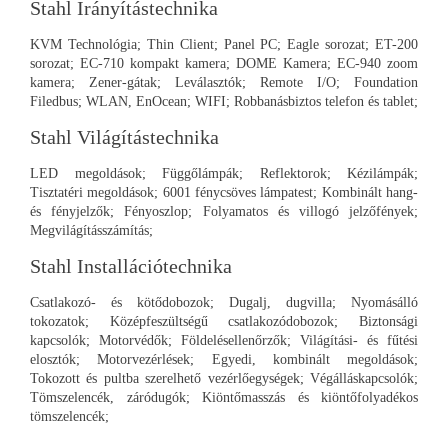
Stahl Irányítástechnika
KVM Technológia; Thin Client; Panel PC; Eagle sorozat; ET-200
sorozat; EC-710 kompakt kamera; DOME Kamera; EC-940 zoom
kamera; Zener-gátak; Leválasztók; Remote I/O; Foundation
Filedbus; WLAN, EnOcean; WIFI; Robbanásbiztos telefon és tablet;
Stahl Világítástechnika
LED megoldások; Függőlámpák; Reflektorok; Kézilámpák;
Tisztatéri megoldások; 6001 fénycsöves lámpatest; Kombinált hang-
és fényjelzők; Fényoszlop; Folyamatos és villogó jelzőfények;
Megvilágításszámítás;
Stahl Installációtechnika
Csatlakozó- és kötődobozok; Dugalj, dugvilla; Nyomásálló
tokozatok; Középfeszültségű csatlakozódobozok; Biztonsági
kapcsolók; Motorvédők; Földelésellenőrzők; Világítási- és fűtési
elosztók; Motorvezérlések; Egyedi, kombinált megoldások;
Tokozott és pultba szerelhető vezérlőegységek; Végálláskapcsolók;
Tömszelencék, záródugók; Kiöntőmasszás és kiöntőfolyadékos
tömszelencék;