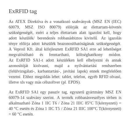
ExRFID tag
Az ATEX Direktíva és a vonatkozó szabványok (MSZ EN (IEC)
60079, MSZ ISO 80079) előírják az élettartam-követés
szükségességét, ezért a teljes élettartam alatt igazolni kell, hogy
adott készülék/ berendezés robbanásbiztos kivitelű. Az igazolás
ténye előírja adott készülék beazonosíthatóságának szükségességét.
A Veproil Kft. által kifejlesztett ExRFID SA1 erre ad lehetőséget
megvalósítható és fenntartható, költséghatékony módon.
Az ExRFID SA1-t adott készüléken kell elhelyezni és annak
azonosítóját kiolvasni, majd a nyilvántartási rendszerben
(felülvizsgálati-, karbantartási-, javítási lapok) ennek megfelelően
vezetni. Ehhez megoldás lehet: tablet, telefon, egyéb RFID olvasó,
illetve xls vagy más célszoftver (pl. EPDS).
Az ExRFID SA1 egy passzív tag, egyszerű gyártmány MSZ EN
60079-14 szabvány szerint. A termék robbanásveszélyes térben is
alkalmazható Zóna 1 IIC T6 / Zóna 21 IIIC 85°C T(környezeti) =
40 °C esetén és Zóna 1 IIC T5 / Zóna 21 IIIC 100°C T(környezeti)
= 60 °C esetén.