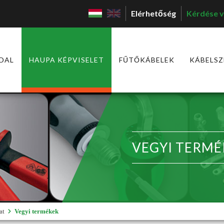
Elérhetőség
Kérdése v
DAL
HAUPA KÉPVISELET
FŰTŐKÁBELEK
KÁBELSZ
VEGYI TERMÉ
at
Vegyi termékek