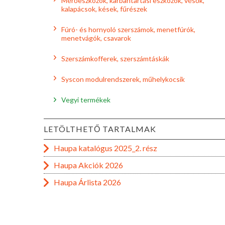
Mérőeszközök, karbantartási eszközök, vésők,
kalapácsok, kések, fűrészek
Fúró- és hornyoló szerszámok, menetfúrók,
menetvágók, csavarok
Szerszámkofferek, szerszámtáskák
Syscon modulrendszerek, műhelykocsik
Vegyi termékek
LETÖLTHETŐ TARTALMAK
Haupa katalógus 2025_2. rész
Haupa Akciók 2026
Haupa Árlista 2026