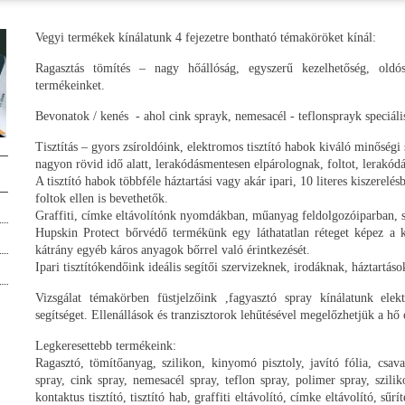
Vegyi termékek kínálatunk 4 fejezetre bontható témaköröket kínál:
Ragasztás tömítés – nagy hőállóság, egyszerű kezelhetőség, oldós
termékeinket.
Bevonatok / kenés - ahol cink sprayk, nemesacél - teflonsprayk speciál
Tisztítás – gyors zsíroldóink, elektromos tisztító habok kiváló minőség
nagyon rövid idő alatt, lerakódásmentesen elpárolognak, foltot, lera
A tisztító habok többféle háztartási vagy akár ipari, 10 literes kiszerel
foltok ellen is bevethetők.
Graffiti, címke eltávolítónk nyomdákban, műanyag feldolgozóiparban, 
Hupskin Protect bőrvédő termékünk egy láthatatlan réteget képez a k
kátrány egyéb káros anyagok bőrrel való érintkezését.
Ipari tisztítókendőink ideális segítői szervizeknek, irodáknak, háztartás
Vizsgálat témakörben füstjelzőink ,fagyasztó spray kínálatunk elek
segítséget. Ellenállások és tranzisztorok lehűtésével megelőzhetjük a hő
Legkeresettebb termékeink:
Ragasztó, tömítőanyag, szilikon, kinyomó pisztoly, javító fólia, csava
spray, cink spray, nemesacél spray, teflon spray, polimer spray, szilik
kontaktus tisztító, tisztító hab, graffiti eltávolító, címke eltávolító, sűrí