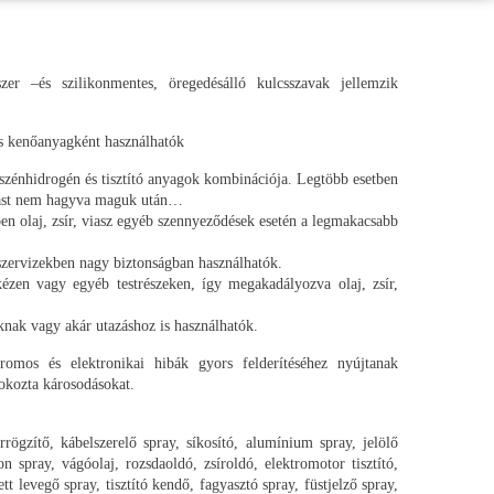
zer –és szilikonmentes, öregedésálló kulcsszavak jellemzik
is kenőanyagként használhatók
i szénhidrogén és tisztító anyagok kombinációja. Legtöbb esetben
kódást nem hagyva maguk után…
ésben olaj, zsír, viasz egyéb szennyeződések esetén a legmakacsabb
szervizekben nagy biztonságban használhatók.
ézen vagy egyéb testrészeken, így megakadályozva olaj, zsír,
oknak vagy akár utazáshoz is használhatók.
tromos és elektronikai hibák gyors felderítéséhez nyújtanak
 okozta károsodásokat.
rrögzítő, kábelszerelő spray, síkosító, alumínium spray, jelölő
on spray, vágóolaj, rozsdaoldó, zsíroldó, elektromotor tisztító,
tett levegő spray, tisztító kendő, fagyasztó spray, füstjelző spray,