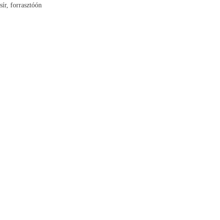
sír, forrasztóón