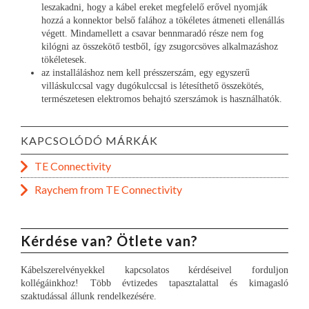
leszakadni, hogy a kábel ereket megfelelő erővel nyomják
hozzá a konnektor belső falához a tökéletes átmeneti ellenállás
végett. Mindamellett a csavar bennmaradó része nem fog
kilógni az összekötő testből, így zsugorcsöves alkalmazáshoz
tökéletesek.
az installáláshoz nem kell présszerszám, egy egyszerű
villáskulccsal vagy dugókulccsal is létesíthető összekötés,
természetesen elektromos behajtó szerszámok is használhatók.
KAPCSOLÓDÓ MÁRKÁK
TE Connectivity
Raychem from TE Connectivity
Kérdése van? Ötlete van?
Kábelszerelvényekkel kapcsolatos kérdéseivel forduljon
kollégáinkhoz! Több évtizedes tapasztalattal és kimagasló
szaktudással állunk rendelkezésére.