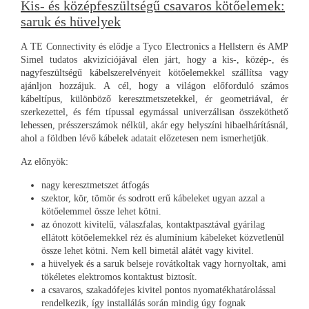
Kis- és középfeszültségű csavaros kötőelemek:
saruk és hüvelyek
A TE Connectivity és elődje a Tyco Electronics a Hellstern és AMP
Simel tudatos akvizíciójával élen járt, hogy a kis-, közép-, és
nagyfeszültségű kábelszerelvényeit kötőelemekkel szállítsa vagy
ajánljon hozzájuk. A cél, hogy a világon előforduló számos
kábeltípus, különböző keresztmetszetekkel, ér geometriával, ér
szerkezettel, és fém típussal egymással univerzálisan összeköthető
lehessen, présszerszámok nélkül, akár egy helyszíni hibaelhárításnál,
ahol a földben lévő kábelek adatait előzetesen nem ismerhetjük.
Az előnyök:
nagy keresztmetszet átfogás
szektor, kör, tömör és sodrott erű kábeleket ugyan azzal a
kötőelemmel össze lehet kötni.
az ónozott kivitelű, válaszfalas, kontaktpasztával gyárilag
ellátott kötőelemekkel réz és alumínium kábeleket közvetlenül
össze lehet kötni. Nem kell bimetál alátét vagy kivitel.
a hüvelyek és a saruk belseje rovátkoltak vagy hornyoltak, ami
tökéletes elektromos kontaktust biztosít.
a csavaros, szakadófejes kivitel pontos nyomatékhatárolással
rendelkezik, így installálás során mindig úgy fognak