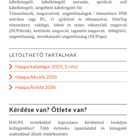
kábelkötegelő, kábelkötegelő szerszám, spirálcső, acél
kábelkötegelő, szögelhető kábelrögzítő fül
Tömszelencék, zsugorcsövek, szigetelőszalagok / tömszelence IP68
metrikus vagy PG, O -gyűrűvel és ellenanyával, SlimTop
tömszelence, vakdugó, fekete és színes vékonyfalú zsugorcső
(HUPshrink), kettősfalú zsugorcső, ragasztós zsugorcső, hőlégfúvó,
szigetelőszalag, önvulkanizáló szigetelőszalag (HUPtape)
LETÖLTHETŐ TARTALMAK
Haupa katalógus 2025_1. rész
Haupa Akciók 2026
Haupa Árlista 2026
Kérdése van? Ötlete van?
HAUPA termékekkel kapcsolatos kérdéseivel forduljon
kollégáinkhoz! Több évtizedes tapasztalattal és kimagasló
szaktudással állunk rendelkezésére.