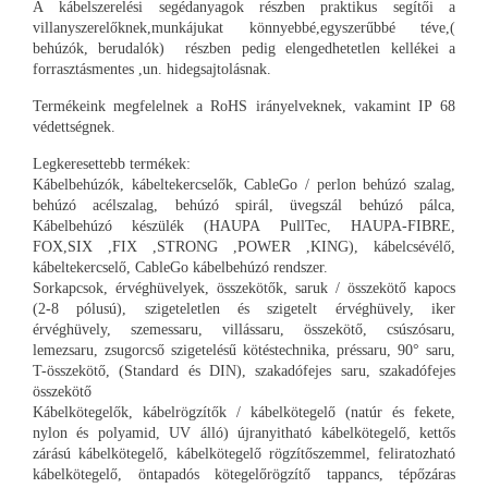
A kábelszerelési segédanyagok részben praktikus segítői a
villanyszerelőknek,munkájukat könnyebbé,egyszerűbbé téve,(
behúzók, berudalók) részben pedig elengedhetetlen kellékei a
forrasztásmentes ,un. hidegsajtolásnak.
Termékeink megfelelnek a RoHS irányelveknek, vakamint IP 68
védettségnek.
Legkeresettebb termékek:
Kábelbehúzók, kábeltekercselők, CableGo / perlon behúzó szalag,
behúzó acélszalag, behúzó spirál, üvegszál behúzó pálca,
Kábelbehúzó készülék (HAUPA PullTec, HAUPA-FIBRE,
FOX,SIX ,FIX ,STRONG ,POWER ,KING), kábelcsévélő,
kábeltekercselő, CableGo kábelbehúzó rendszer.
Sorkapcsok, érvéghüvelyek, összekötők, saruk / összekötő kapocs
(2-8 pólusú), szigeteletlen és szigetelt érvéghüvely, iker
érvéghüvely, szemessaru, villássaru, összekötő, csúszósaru,
lemezsaru, zsugorcső szigetelésű kötéstechnika, préssaru, 90° saru,
T-összekötő, (Standard és DIN), szakadófejes saru, szakadófejes
összekötő
Kábelkötegelők, kábelrögzítők / kábelkötegelő (natúr és fekete,
nylon és polyamid, UV álló) újranyitható kábelkötegelő, kettős
zárású kábelkötegelő, kábelkötegelő rögzítőszemmel, feliratozható
kábelkötegelő, öntapadós kötegelőrögzítő tappancs, tépőzáras