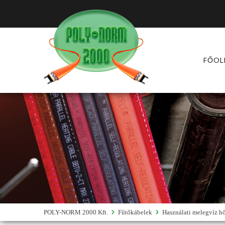
FŐOL
POLY-NORM 2000 Kft.
Fűtőkábelek
Használati melegvíz hő