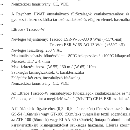
Nemzetközi tanúsítvány: CE, VDE
A Raychem HWAT önszabályozó fűtőszalagok csatlakoztatásához és 
gyorscsatlakozó családba tartozó csatlakozó és elágazó elemek használha
Eltrace / Traceco-W
Névleges teljesítmény: Traceco ESR-W-55-AO 9 W/m (+55°C-nál)
Traceco ESR-W-65-AO 13 W/m (+65°C-nál)
Névleges feszültség: 230 V AC
Maximális behatási hőmérséklet: +80°C bekapcsolva / +100°C kikapcso
Méretek: 11.7 x 4,7mm
Max. fektetési hossz: (W-55) 130 m / (W-65) 110m
Szükséges kismegszakítók: C karakterisztika
Felépítés: két eres, önszabályzó fűtőszalag
Nemzetközi tanúsítvány: CE, VDE
Az Eltrace Traceco-W önszabályozó fűtőszalagok csatlakozásához és ”T
02 doboz, valamint a megfelelő számú (3db/”T”) CE16-ESR csatlakozó é
A fűtőkábelek rögzítéséhez (0,3 - 0,5 méterenként) fémcsövek esetén ha
GS-54 (16m/tek) vagy GT-180 (50m/tek) üvegszálas textil rögzítőszal
az ATE-180 (55m/tek) vagy ELAA-50 (50m/tek) öntapadó alumíniumfóli
karakterisztikájú kismegszakítókat szükséges használni. Előírás sze