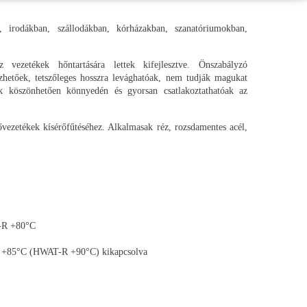
n, irodákban, szállodákban, kórházakban, szanatóriumokban,
 vezetékek hőntartására lettek kifejlesztve. Önszabályzó
ezhetőek, tetszőleges hosszra levághatóak, nem tudják magukat
ek köszönhetően könnyedén és gyorsan csatlakoztathatóak az
vezetékek kísérőfűtéséhez. Alkalmasak réz, rozsdamentes acél,
-R +80°C
, +85°C (HWAT-R +90°C) kikapcsolva