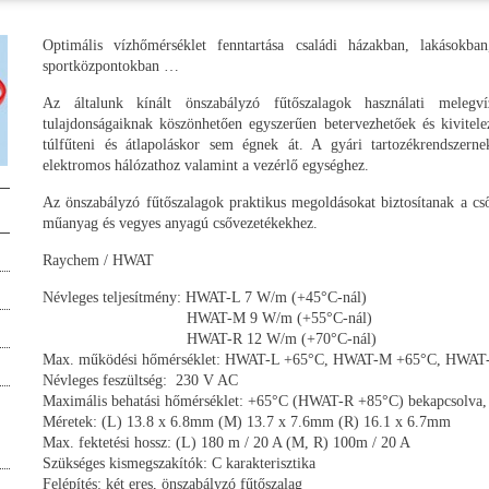
Optimális vízhőmérséklet fenntartása családi házakban, lakásokba
sportközpontokban …
Az általunk kínált önszabályzó fűtőszalagok használati melegvíz
tulajdonságaiknak köszönhetően egyszerűen betervezhetőek és kivitel
túlfűteni és átlapoláskor sem égnek át. A gyári tartozékrendszern
elektromos hálózathoz valamint a vezérlő egységhez.
Az önszabályzó fűtőszalagok praktikus megoldásokat biztosítanak a cső
műanyag és vegyes anyagú csővezetékekhez.
Raychem / HWAT
Névleges teljesítmény: HWAT-L 7 W/m (+45°C-nál)
HWAT-M 9 W/m (+55°C-nál)
HWAT-R 12 W/m (+70°C-nál)
Max. működési hőmérséklet: HWAT-L +65°C, HWAT-M +65°C, HWAT
Névleges feszültség: 230 V AC
Maximális behatási hőmérséklet: +65°C (HWAT-R +85°C) bekapcsolva
Méretek: (L) 13.8 x 6.8mm (M) 13.7 x 7.6mm (R) 16.1 x 6.7mm
Max. fektetési hossz: (L) 180 m / 20 A (M, R) 100m / 20 A
Szükséges kismegszakítók: C karakterisztika
Felépítés: két eres, önszabályzó fűtőszalag