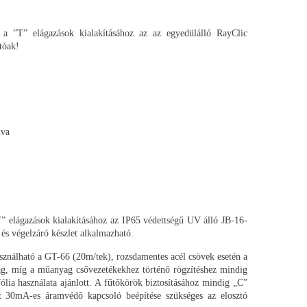
a ”T” elágazások kialakításához az az egyedülálló RayClic
tóak!
lva
” elágazások kialakításához az IP65 védettségű UV álló JB-16-
s végelzáró készlet alkalmazható.
sználható a GT-66 (20m/tek), rozsdamentes acél csövek esetén a
ag, míg a műanyag csővezetékekhez történő rögzítéshez mindig
a használata ajánlott. A fűtőkörök biztosításához mindig „C”
rint 30mA-es áramvédő kapcsoló beépítése szükséges az elosztó