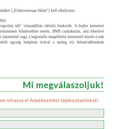
mkéket („Elektromosan fűtött”) kell elhelyezni.
lja:
sapolási idő" visszaállítás időzítő funkciók. A bojler kimeneti
lerkimeneti hőmérséklet esetén. BMS csatlakozás, ami lehetővé
ítási üzemmód vagy a legionella megelőzési üzemmód között (csak
zérlő egység beépített órával a meleg víz hőmérsékletének
Mi megválaszoljuk!
em olvassa el Adatkezelési tájékoztatónkat!