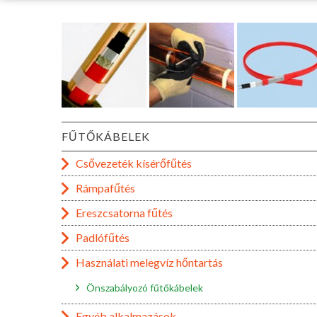
FŰTŐKÁBELEK
Csővezeték kísérőfűtés
Rámpafűtés
Ereszcsatorna fűtés
Padlófűtés
Használati melegvíz hőntartás
Önszabályozó fűtőkábelek
Egyéb alkalmazások