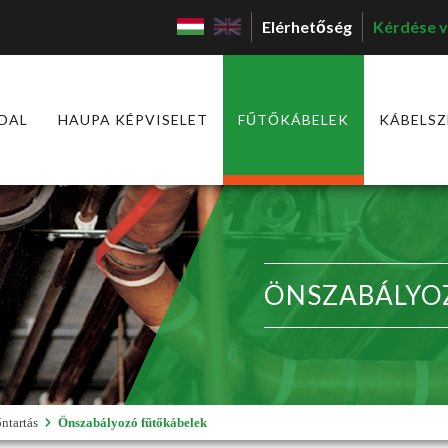
Elérhetőség
Kérdése v
DAL
HAUPA KÉPVISELET
FŰTŐKÁBELEK
KÁBELSZ
ÖNSZABÁLYO
ntartás
Önszabályozó fűtőkábelek