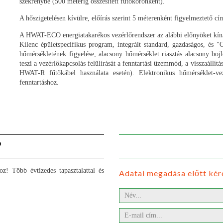
szekrénybe (500 méterig összesített fűtőkörönként).
A hőszigetelésen kívülre, előírás szerint 5 méterenként figyelmeztető cí
A HWAT-ECO energiatakarékos vezérlőrendszer az alábbi előnyöket kíná
Kilenc épületspecifikus program, integrált standard, gazdaságos, és "C
hőmérsékletének figyelése, alacsony hőmérséklet riasztás alacsony boj
teszi a vezérlőkapcsolás felülírását a fenntartási üzemmód, a visszaáll
HWAT-R fűtőkábel használata esetén). Elektronikus hőmérséklet-ve
fenntartáshoz.
?
oz! Több évtizedes tapasztalattal és
Adatai megadása előtt kér